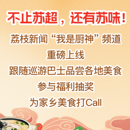
百县千味丨无锡：甜润千年 鲜动太湖
荔枝新闻
百县千味丨徐州：养生之源 食上徐州
荔枝新闻
百县千味丨南通：每一口鲜都裹着历史温度
荔枝新闻
百县千味丨宿迁：汇聚南北五味 鲜承古今风韵
荔枝新闻