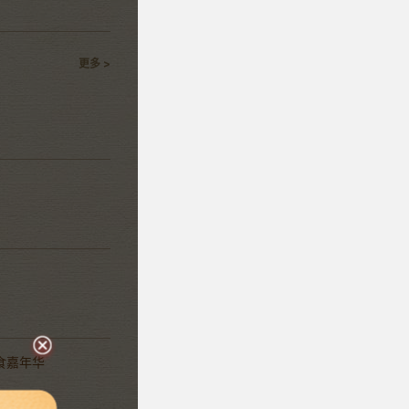
更多 >
食嘉年华