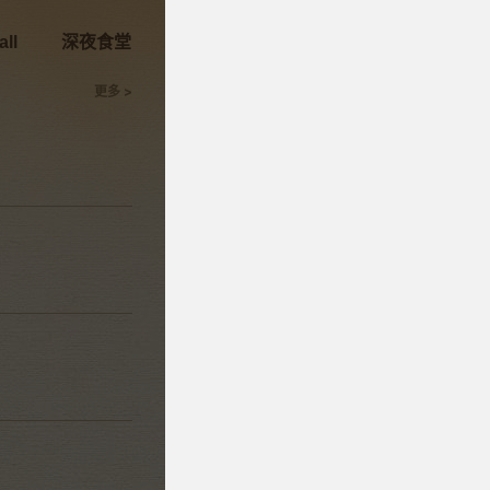
ll
深夜食堂
光影寻苏味
消费新场景
大家说
更多 >