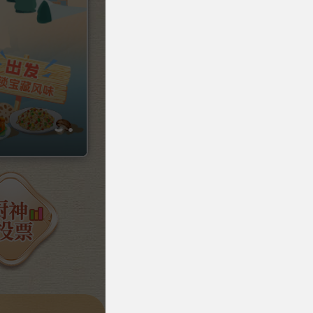
不止苏超 还有苏味 “我是厨神”美食