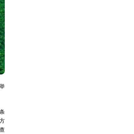
举
条
方
查