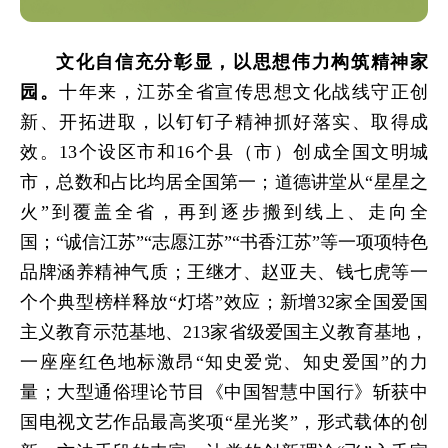
文化自信充分彰显，以思想伟力构筑精神家
园。
十年来，江苏
全省宣传思想文化战线守正创
新、开拓进取，以钉钉子精神抓好落实、取得成
效。
13个设区市和16个县（市）创成全国文明城
市，总数和占比均居全国第一；道德讲堂从“星星之
火”到覆盖全省，再到逐步搬到线上、走向全
国；“诚信江苏”“志愿江苏”“书香江苏”等一项项特色
品牌涵养精神气质；王继才、赵亚夫、钱七虎等一
个个典型榜样释放“灯塔”效应；新增32家全国爱国
主义教育示范基地、213家省级爱国主义教育基地，
一座座红色地标激昂“知史爱党、知史爱国”的力
量；大型通俗理论节目《中国智慧中国行》斩获中
国电视文艺作品最高奖项“星光奖”，
形式载体的
创