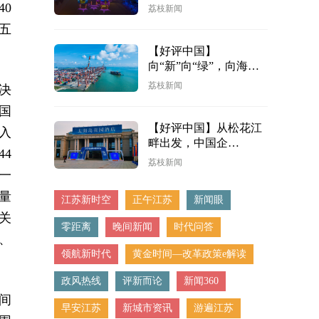
0
荔枝新闻
周五
【好评中国】
向“新”向“绿”，向海图
强
荔枝新闻
《决
国
【好评中国】从松花江
入
畔出发，中国企
44
业“新”意盎然蹚新途
荔枝新闻
进一
量
江苏新时空
正午江苏
新闻眼
关
零距离
晚间新闻
时代问答
、
领航新时代
黄金时间—改革政策e解读
政风热线
评新而论
新闻360
间
早安江苏
新城市资讯
游遍江苏