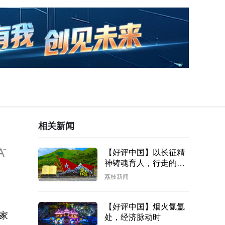
相关新闻
【好评中国】以长征精
神铸魂育人，行走的思
政课激扬青春活力
荔枝新闻
【好评中国】烟火氤氲
家
处，经济脉动时