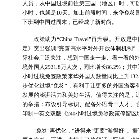
人员，从中国过境前往第三国（地区）时，可以在
小时，也就是10天。加上前段时间，来华免签国家名
下班到中国过周末，已经成了新时尚。
政策助力“China Travel”再升级
定》突出强调“完善高水平对外开放体制机制”
际社会广泛关注，想到中国走一走、看一看的外国
境外国人2921.8万人次，同比增长86.2%；其中通
小时过境免签政策来华外国人数量同比上升132.9%
步优化过境“免签”，有利于让更多的外国游客
发展的澎湃活力和美好生活。值得关注的是，
的举措：布设引导标识、配备外语骨干人才、合
印制中英文双版《240小时过境免签政策停留区域提示
“免签”再优化，“进得来”更要“游得好”