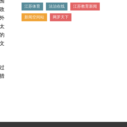
围
江苏体育
法治在线
江苏教育新闻
政
外
新闻空间站
网罗天下
太
的
文
过
策措