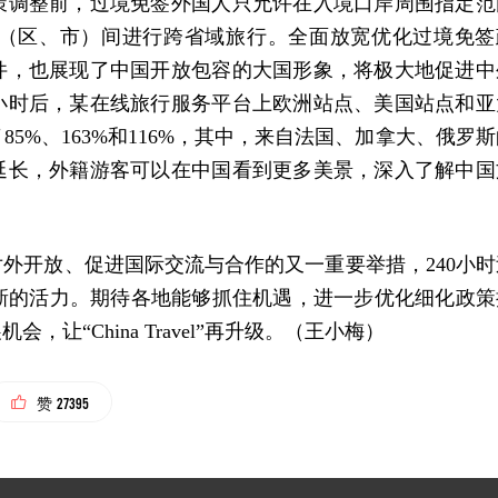
策调整前，过境免签外国人只允许在入境口岸周围指定范
省（区、市）间进行跨省域旅行。全面放宽优化过境免签
件，也展现了中国开放包容的大国形象，将极大地促进中
小时后，某
在线旅行服务
平台上欧洲站点、美国站点和亚
5%、163%和116%，其中，来自法国、加拿大、俄罗斯
延长，外籍游客可以在中国看到更多美景，深入了解中国
外开放、促进国际交流与合作的又一重要举措，240小时
l”注入新的活力。期待各地能够抓住机遇，进一步优化细化政
让“China Travel”再升级。（王小梅）
27395
赞