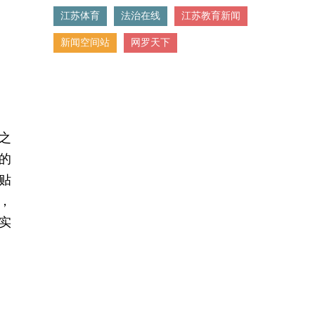
江苏体育
法治在线
江苏教育新闻
新闻空间站
网罗天下
之
的
贴
，
实