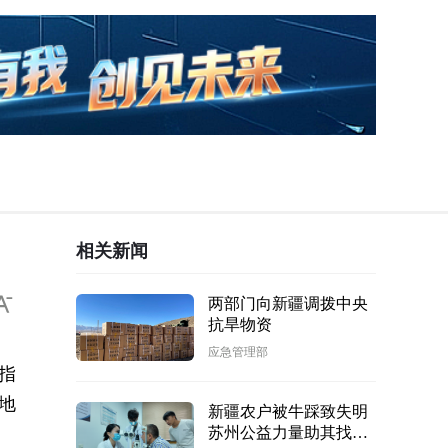
相关新闻
两部门向新疆调拨中央
抗旱物资
应急管理部
指
地
新疆农户被牛踩致失明
苏州公益力量助其找回