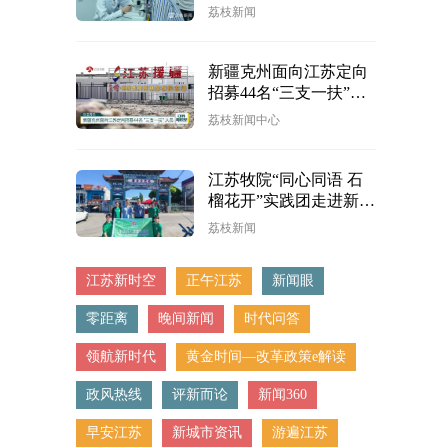
光明
荔枝新闻
新疆克州面向江苏定向
招募44名“三支一扶”人
员
荔枝新闻中心
江苏牧院“同心同语 石
榴花开”实践团走进新疆
伊宁黄公巴扎
荔枝新闻
江苏新时空
正午江苏
新闻眼
零距离
晚间新闻
时代问答
领航新时代
黄金时间—改革政策e解读
政风热线
评新而论
新闻360
早安江苏
新城市资讯
游遍江苏