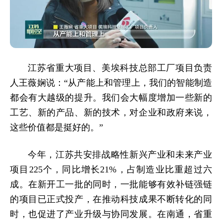
江苏省重大项目、美埃科技总部工厂项目负责
人王薇娴说：“从产能上和管理上，我们的智能制造
都会有大越级的提升。我们会大幅度增加一些新的
工艺、新的产品、新的技术，对企业和政府来说，
这些价值都是挺好的。”
今年，江苏共安排战略性新兴产业和未来产业
项目225个，同比增长21%，占制造业比重超过六
成。在新开工一批的同时，一批能够有效补链强链
的项目已正式投产，在推动科技成果不断转化的同
时，也促进了产业升级与协同发展。在南通，省重