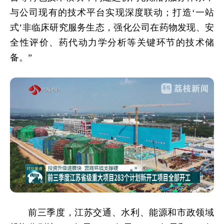
与公司现有的技术平台实现深度联动；打造‘一站
式’非临床研究服务生态，强化公司在药物发现、安
全性评价、药代动力学分析等关键环节的技术储
备。”
前三季度，江苏交通、水利、能源和市政领域