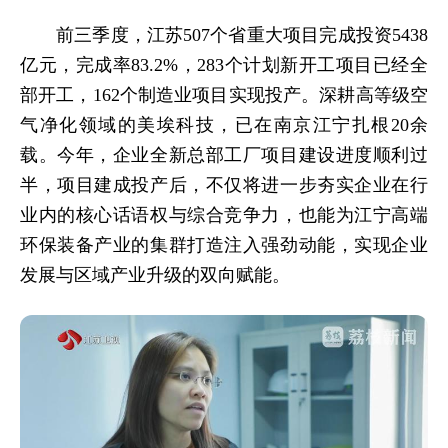
前三季度，江苏507个省重大项目完成投资5438
亿元，完成率83.2%，283个计划新开工项目已经全
部开工，162个制造业项目实现投产。深耕高等级空
气净化领域的美埃科技，已在南京江宁扎根20余
载。今年，企业全新总部工厂项目建设进度顺利过
半，项目建成投产后，不仅将进一步夯实企业在行
业内的核心话语权与综合竞争力，也能为江宁高端
环保装备产业的集群打造注入强劲动能，实现企业
发展与区域产业升级的双向赋能。