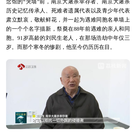
念馆的“哭墙”前，南京大屠杀幸存者、南京大屠杀
历史记忆传承人、死难者遗属代表以及青少年代表
肃立默哀，敬献鲜花，并一起为遇难同胞名单墙上
的一个个名字描新，祭奠在88年前遇难的亲人和同
胞。91岁高龄的刘民生老人，在那场浩劫中年仅三
岁。而那个寒冬的惨剧，他至今仍历历在目。