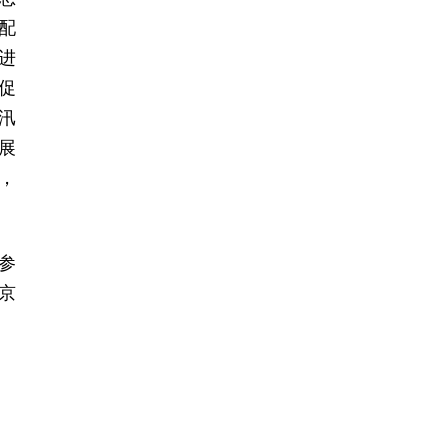
配
进
促
汛
展
，
参
京