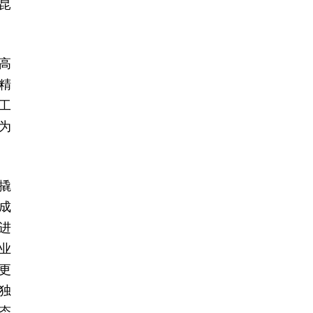
昆
高
精
工
为
撬
成
进
业
更
独
态