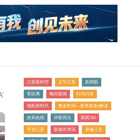
江苏新时空
正午江苏
新闻眼
零距离
晚间新闻
时代问答
领航新时代
黄金时间—改革政策e解读
政风热线
评新而论
新闻360
早安江苏
新城市资讯
游遍江苏