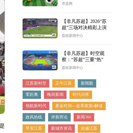
求是网
【非凡苏超】2026“苏
超”三场对决精彩上演
荔枝新闻中心
【非凡苏超】时空观
察：“苏超”三重“热”
荔枝新闻中心
江苏新时空
正午江苏
新闻眼
零距离
晚间新闻
时代问答
领航新时代
黄金时间—改革政策e解读
政风热线
评新而论
新闻360
是
早安江苏
新城市资讯
游遍江苏