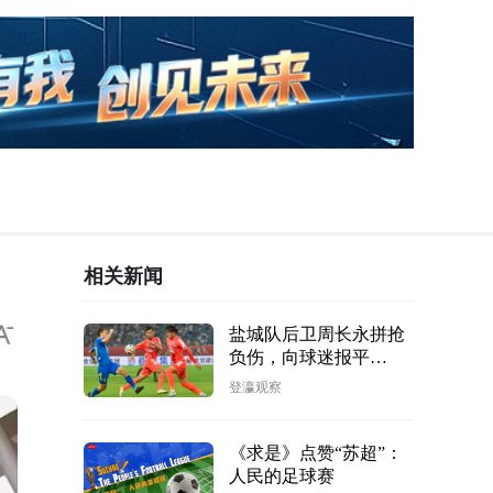
相关新闻
盐城队后卫周长永拼抢
负伤，向球迷报平
安：“我会尽快回归！”
登瀛观察
《求是》点赞“苏超”：
人民的足球赛