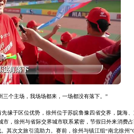
徐州三个主场，我场场都来，一场都没有落下。”
首先缘于区位优势，徐州位于苏皖鲁豫四省交界，陇海、
心城市，徐州与省际交界城市联系紧密，节假日外来消费占
战。其次文旅引流助力。赛前，徐州与镇江组“南北徐州”C