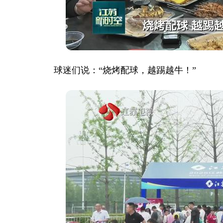
球迷们说：“烧烤配球，越踢越牛！”