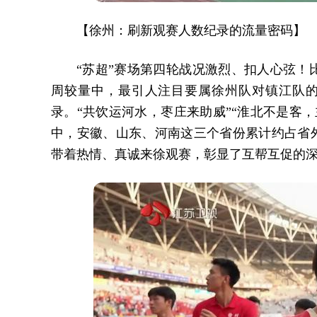
【徐州：刷新观赛人数纪录的流量密码】
“苏超”赛场第四轮战况激烈、扣人心弦！
周较量中，最引人注目要属徐州队对镇江队的比
录。“共饮运河水，枣庄来助威”“淮北不是客，
中，安徽、山东、河南这三个省份累计约占省外
带着热情、真诚来徐观赛，彰显了互帮互促的