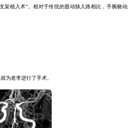
脉支架植入术”。相对于传统的股动脉入路相比，手腕桡动
队就为老李进行了手术。