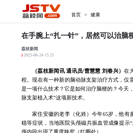
首页
>
健康
在手腕上“扎一针”，居然可以治脑
荔枝新闻
2025-06-24 15:21
（荔枝新闻讯 通讯员/
曹慧慧
刘春兴
）
在
程。现在有一种新的脑动脉支架治疗方式，仅
是一项什么技术？它是如何治疗脑梗的？今天，
脉支架植入术”这项新技术。
家住安徽的老李（化姓）今年65岁，他有
稳等症状，当地医院头颅磁共振血管成像提示“
颅内段出现了重度狭窄（红圈处）。