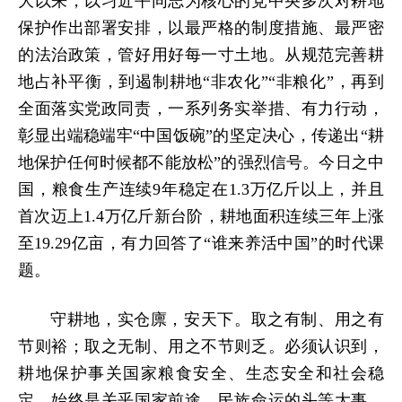
大以来，以习近平同志为核心的党中央多次对耕地
保护作出部署安排，以最严格的制度措施、最严密
的法治政策，管好用好每一寸土地。从规范完善耕
地占补平衡，到遏制耕地“非农化”“非粮化”，再到
全面落实党政同责，一系列务实举措、有力行动，
彰显出端稳端牢“中国饭碗”的坚定决心，传递出“耕
地保护任何时候都不能放松”的强烈信号。今日之中
国，粮食生产连续9年稳定在1.3万亿斤以上，并且
首次迈上1.4万亿斤新台阶，耕地面积连续三年上涨
至19.29亿亩，有力回答了“谁来养活中国”的时代课
题。
守耕地，实仓廪，安天下。取之有制、用之有
节则裕；取之无制、用之不节则乏。必须认识到，
耕地保护事关国家粮食安全、生态安全和社会稳
定，始终是关乎国家前途、民族命运的头等大事，