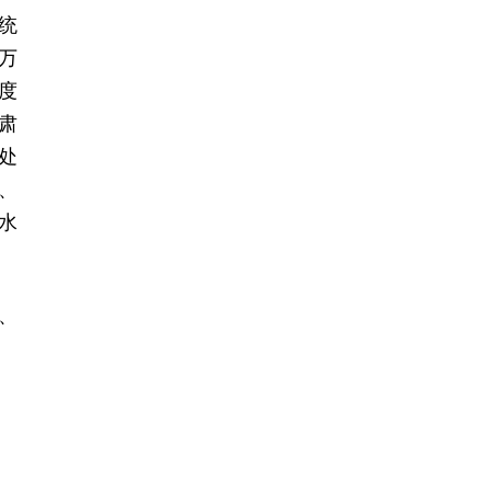
统
万
度
肃
处
、
水
、