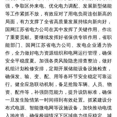
强，争取区外来电、优化电力调配、发展新型储能
等工作紧抓不放，有效应对了用电负荷连创新高的
局面，有力支撑了全省高质量发展持续向新向好，
国网江苏省电力公司在其中发挥了关键作用、作出
了重要贡献。要继续发挥好省保供专班作用，省职
能部门、国网江苏省电力公司、发电企业通力协
作，全力做好电力资源组织和电网运行管理，确保
安全平稳度夏。加强各类风险隐患排查整治，做好
机组计划检修安排，定期开展储能设备设施检查，
确保发、输、变、配、用等各环节安全稳定可靠运
行。健全应急联动机制，备足抢险车辆、人员、物
资、配件等，补强防范能力，提升设防标准，确保
一旦发生险情第一时间得到有效处置。抓紧建设分
布式电源、智能微电网等设施设备，加快推动电缆
入地改造，确保极端情况下区域电力供应稳定、城