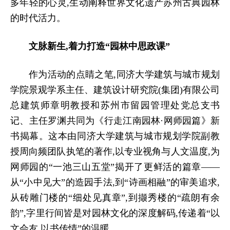
多年轻的心灵,生动阐释世界文化遗产苏州古典园林
的时代活力。
文脉新生,着力打造
“园林中思政课”
作为活动的点睛之笔,同济大学建筑与城市规划
学院景观学系主任、建筑设计研究院(集团)有限公司
总建筑师章明教授和苏州市留园管理处党总支书
记、主任罗渊共同为《行走江南园林
·网师园篇》新
书揭幕。这本由同济大学建筑与城市规划学院副教
授周向频团队执笔的著作,以专业视角与人文温度,为
网师园的“一池三山五堂
”
揭开了更鲜活的篇章
——
从“小中见大
”
的造园手法,到
“诗画相融
”
的审美追求,
从砖雕门楼的
“细处见真章
”
,到撷秀楼的
“疏朗有余
韵
”
,字里行间皆是对园林文化的深度解码,传递着
“以
文会友,以书传情
”的温暖。