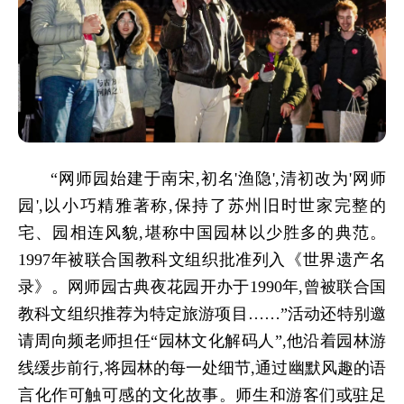
“
网师园始建于南宋,初名
'渔隐',清初改为'网师
园',以小巧精雅著称,保持了苏州旧时世家完整的
宅、园相连风貌,堪称中国园林以少胜多的典范。
1997年被联合国教科文组织批准列入《世界遗产名
录》。网师园古典夜花园开办于1990年,曾被联合国
教科文组织推荐为特定旅游项目……
”活动还特别邀
请周向频老师担任“园林文化解码人”,他沿着园林游
线缓步前行,将园林的每一处细节,通过幽默风趣的语
言化作可触可感的文化故事。师生和游客们或驻足