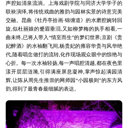
声腔如清泉流淌。上海戏剧学院与同济大学学子的
联袂演绎,将传统戏曲的雅韵与园林实景的诗意完美
交融。昆曲《牡丹亭拾画
·锦缠道》的水磨腔婉转回
旋,似杜丽娘的蹙眉垂泪,又如柳梦梅的执手相看,一
曲未终,已将人带入“
情至而生”的梦幻世界;京剧《贵
妃醉酒》的水袖翻飞间,杨贵妃的雍容华贵与风华绝
代,随着唱念做打的流转,化作现场观众眼中的惊艳与
心折。每一次水袖轻扬,每一声唱腔清越,都在夜色里
漾开层层涟漪,引得满座屏息凝神,掌声惊起满园清
辉
,让陈从周先生推崇的网师园
“小园极则”
的东方风
韵,得到了最青春最细腻的表达。