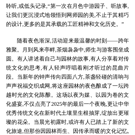
聆听,或低头记录,“第一次在月色中游园子、听故事,
让我们更沉浸式地领悟到网师园的美,不止于其精巧
的设计,更多的是其承载的工匠精神和文化历史。”
随着夜色渐深,活动迎来最温馨的时刻
——跨年
雅聚。月到风来亭畔,茶烟袅袅中,师生与游客围坐成
圆。有人讲述着自己与园林的故事,有人分享着对传
统文化的思考,有人轻声哼唱着刚才听过的昆曲片
段。当新年的钟声传向四面八方,茶盏轻碰的清响与
声声祝福交织成网,将这座园林的夜色酿成了一坛跨
越时光的文化陈酿
。这场以夜为媒、以园为卷的文
化盛宴,不仅点亮了2025年的最后一个夜晚,更让中华
优秀传统文化在新时代土壤里生根抽芽,绽放出更璀
璨的花朵。当晨光初露时,或许有人已踏上了新的文
化旅途,但那份因园林而生、因传承而暖的文化记忆,