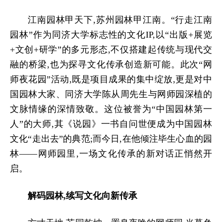
江南园林甲天下,苏州园林甲江南。
“
行走江南
园林”作为同济大学标志性的
文化
IP,以
“
出版
+展览
+文创+研学
”的多元形态,不仅搭建起传统与现代交
融的桥梁,也为探寻文化传承创造新可能。此次“网
师夜花园”活动,既是项目成果的集中绽放,更是对中
国园林大家、同济大学陈从周先生与网师园深植的
文脉情缘的深情致敬。这位被誉为“中国园林第一
人”的大师,其《说园》一书自问世便成为中国园林
文化“走出去”的典范;而今日,在他倾注毕生心血的园
林——网师园里,一场文化传承的新对话正悄然开
启。
解码园林,续写文化向新传承