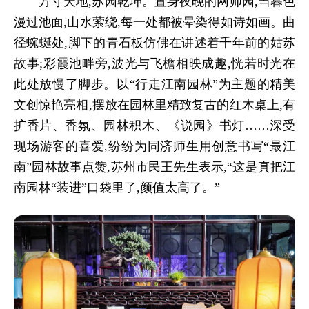
方寸天地,苏园乾坤。置身夜晚的网师园,当暮色
漫过池面,山水萦绕,每一处都被晕染得如诗如画。曲
径蜿蜒处,脚下的青石板仿佛在讲述着千年前的姑苏
故事;彩霞池畔旁,波光与飞檐相映成趣,恍若时光在
此处放慢了脚步。
以
“行走江南园林”为主题的精美
文创惊艳亮相,摆放在园林里精致复古的红木桌上,有
扩香片、香氛、园林积木、《说园》书灯……深受
现场游客的喜爱,纷纷为同济师生用创意书写“最江
南”园林故事点赞,苏州市民王先生表示,“这是真把江
南园林“装进”口袋里了,颜值太高了。”