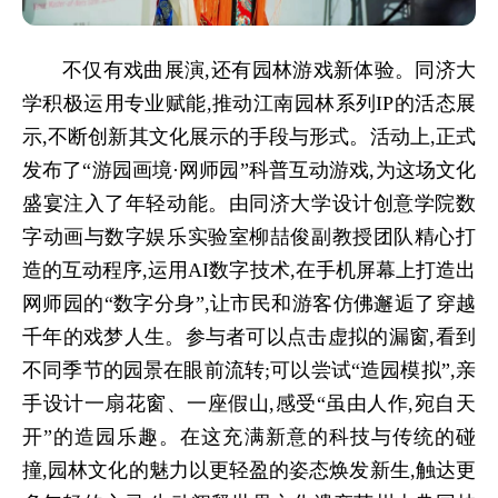
不仅有戏曲展演,还有园林游戏新体验。同济大
学积极运用专业赋能,推动江南园林系列
IP的活态展
示,不断创新其文化展示的手段与形式。活动上,正式
发布了“游园画境·网师园”科普互动游戏,为这场文化
盛宴注入了年轻动能。由同济大学设计创意学院数
字动画与数字娱乐实验室柳喆俊副教授团队精心打
造的互动程序,运用AI数字技术,在手机屏幕上打造出
网师园的“数字分身”,让市民和游客仿佛邂逅了穿越
千年的戏梦人生。参与者可以点击虚拟的漏窗,看到
不同季节的园景在眼前流转;可以尝试“造园模拟
”
,亲
手设计一扇花窗、一座假山,感受
“虽由人作,宛自天
开
”的造园乐趣。在这充满新意的科技与传统的碰
撞,园林文化的魅力以更轻盈的姿态焕发新生,触达更