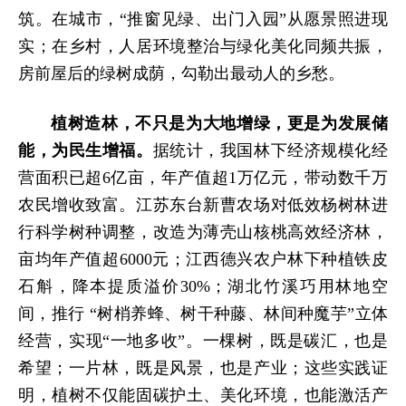
筑。在城市，“推窗见绿、出门入园”从愿景照进现
实；在乡村，人居环境整治与绿化美化同频共振，
房前屋后的绿树成荫，勾勒出最动人的乡愁。
植树造林，不只是为大地增绿，更是为发展储
能，为民生增福。
据统计，我国林下经济规模化经
营面积已超6亿亩，年产值超1万亿元，带动数千万
农民增收致富。江苏东台新曹农场对低效杨树林进
行科学树种调整，改造为薄壳山核桃高效经济林，
亩均年产值超6000元；江西德兴农户林下种植铁皮
石斛，降本提质溢价30%；湖北竹溪巧用林地空
间，推行 “树梢养蜂、树干种藤、林间种魔芋”立体
经营，实现“一地多收”。
一棵树，既是碳汇，也是
希望；一片林，既是风景，也是产业；
这些实践证
明，植树不仅能固碳护土、美化环境，也能激活产