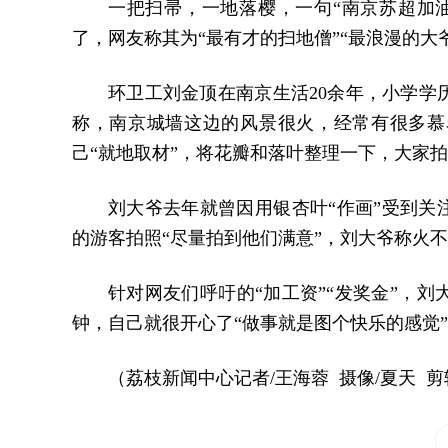
一把扫帚，一地落樱，一句“南京苏超加
了，网友称其为“最有才的扫地僧”“最浪漫的大
环卫工刘金顶在南京生活20余年，小学学
称，南京城墙这边的风景很火，经常有很多慕
己“就地取材”，将花瓣和落叶整理一下，大家
刘大爷去年就曾因用银杏叶“作画”受到关
的游客拍照“尽量拍到他们满意”，刘大爷称火
针对网友们呼吁的“加工资”“发奖金”，
钟，自己就很开心了“做事就是图个快乐的感觉
（荔枝新闻中心记者/王海蓉 摄像/夏天 剪