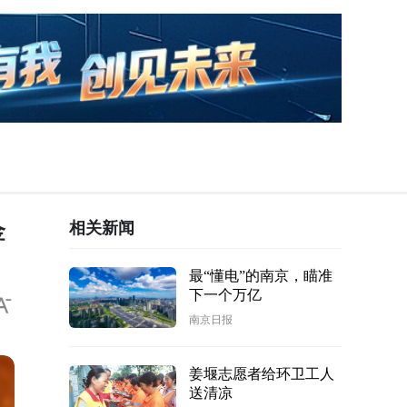
相关新闻
金
最“懂电”的南京，瞄准
下一个万亿
南京日报
姜堰志愿者给环卫工人
送清凉