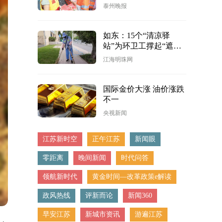
泰州晚报
如东：15个“清凉驿
站”为环卫工撑起“遮阳
伞”
江海明珠网
国际金价大涨 油价涨跌
不一
央视新闻
江苏新时空
正午江苏
新闻眼
零距离
晚间新闻
时代问答
领航新时代
黄金时间—改革政策e解读
政风热线
评新而论
新闻360
早安江苏
新城市资讯
游遍江苏