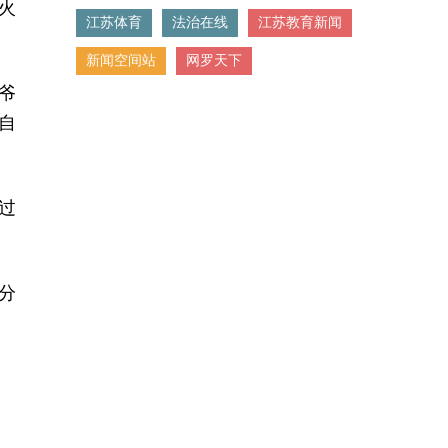
火
江苏体育
法治在线
江苏教育新闻
新闻空间站
网罗天下
爷
自
过
分