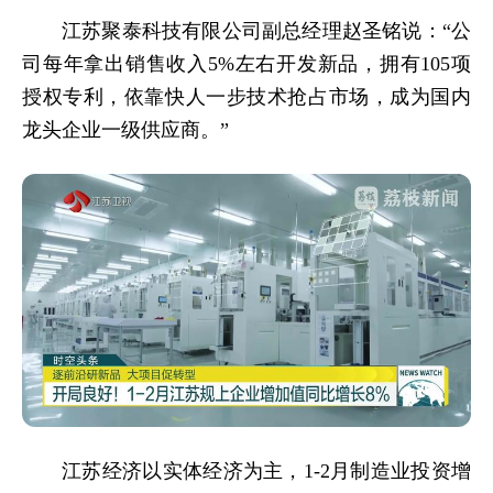
江苏聚泰科技有限公司副总经理赵圣铭说：“公
司每年拿出销售收入5%左右开发新品，拥有105项
授权专利，依靠快人一步技术抢占市场，成为国内
龙头企业一级供应商。”
江苏经济以实体经济为主，1-2月制造业投资增