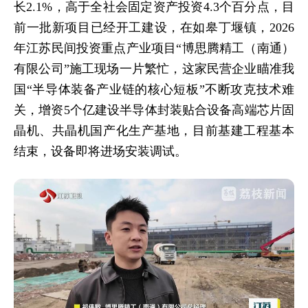
长2.1%，高于全社会固定资产投资4.3个百分点，目
前一批新项目已经开工建设，在如皋丁堰镇，2026
年江苏民间投资重点产业项目“博思腾精工（南通）
有限公司”施工现场一片繁忙，这家民营企业瞄准我
国“半导体装备产业链的核心短板”不断攻克技术难
关，增资5个亿建设半导体封装贴合设备高端芯片固
晶机、共晶机国产化生产基地，目前基建工程基本
结束，设备即将进场安装调试。