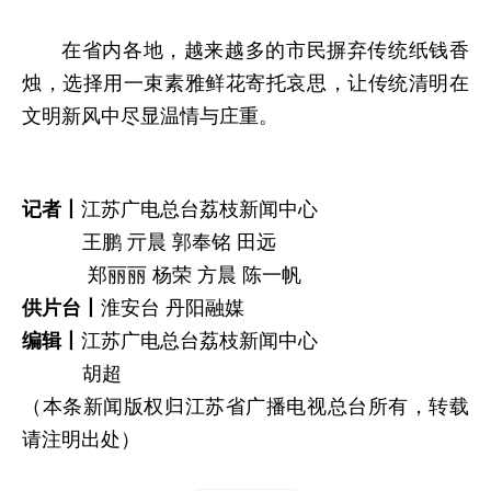
在省内各地，越来越多的市民摒弃传统纸钱香
烛，选择用一束素雅鲜花寄托哀思，让传统清明在
文明新风中尽显温情与庄重。
记者丨
江苏广电总台荔枝新闻中心
王鹏 亓晨 郭奉铭 田远
郑丽丽 杨荣 方晨 陈一帆
供片台丨
淮安台 丹阳融媒
编辑丨
江苏广电总台荔枝新闻中心
胡超
（本条新闻版权归江苏省广播电视总台所有，转载
请注明出处）