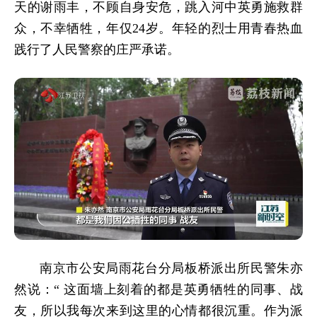
天的谢雨丰，不顾自身安危，跳入河中英勇施救群
众，不幸牺牲，年仅24岁。年轻的烈士用青春热血
践行了人民警察的庄严承诺。
南京市公安局雨花台分局板桥派出所民警朱亦
然说：“ 这面墙上刻着的都是英勇牺牲的同事、战
友，所以我每次来到这里的心情都很沉重。作为派