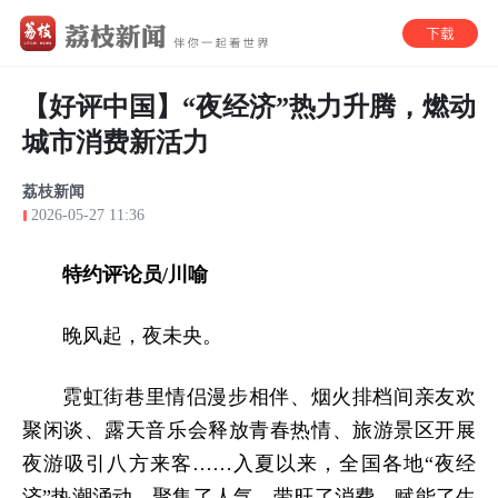
【好评中国】“夜经济”热力升腾，燃动
城市消费新活力
荔枝新闻
2026-05-27 11:36
特约评论员/川喻
晚风起，夜未央。
霓虹街巷里情侣漫步相伴、烟火排档间亲友欢
聚闲谈、露天音乐会释放青春热情、旅游景区开展
夜游吸引八方来客……入夏以来，全国各地“夜经
济”热潮涌动，聚集了人气、带旺了消费、赋能了生