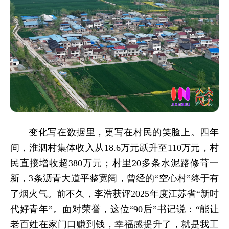
变化写在数据里，更写在村民的笑脸上。四年
间，淮泗村集体收入从18.6万元跃升至110万元，村
民直接增收超380万元；村里
20多条水泥路修葺一
新，
3条沥青大道平整宽阔，
曾经的“空心村”终于有
了烟火气。前不久
，李浩获评2025年度江苏省“新时
代好青年”。面对荣誉，这位“90后”书记
说：“能让
老百姓在家门口赚到钱，幸福感提升了，就是我工