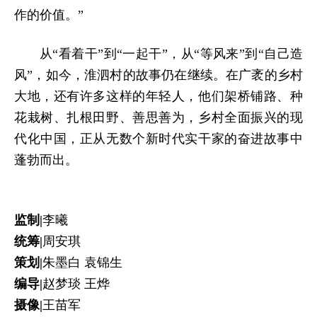
作的价值。”
从“看着干”到“一起干”，从“等风来”到“自己造
风”，如今，淮泗村的故事仍在继续。
在广袤的乡村
大地，
还有许多这样的年轻人，
他们架桥铺路、种
花栽树、扎根田野、善思善为，
乡村全面振兴的现
代化中国，
正从无数个新时代实干家的奋进故事中
蓬勃而出。
监制|
李曦
统筹|
周安琪
策划|
朱墨白 袁锦生
编导|
赵梦琰 王烨
摄像|
王苗军