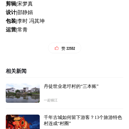
剪辑|
宋梦真
设计|
邵静娟
包装|
李时 冯其坤
运营|
常青
22552
赞
相关新闻
丹徒世业老圩村的“三本账”
一起镇江
千年古城如何留下游客？13个旅游特色
村连成“村圈”