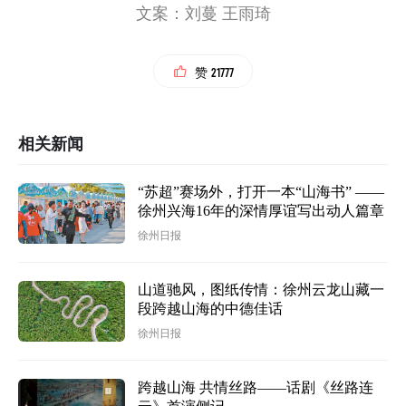
文案：刘蔓 王雨琦
21777
赞
相关新闻
“苏超”赛场外，打开一本“山海书” ——
徐州兴海16年的深情厚谊写出动人篇章
徐州日报
山道驰风，图纸传情：徐州云龙山藏一
段跨越山海的中德佳话
徐州日报
跨越山海 共情丝路——话剧《丝路连