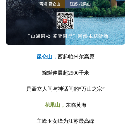
昆仑山，
西起帕米尔高原
蜿蜒伸展超2500千米
是矗立人间与神话间的“万山之宗”
花果山，
东临黄海
主峰玉女峰为江苏最高峰