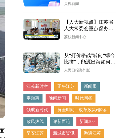
作弊犯罪行为
央视新闻
【人大新视点】江苏省
人大常委会重点督办代
表建议 推动“一府两
荔枝新闻中心
院”加强与人大代表联系
从“打价格战”转向“综合
比拼”，能源出海如何应
对新挑战
人民日报海外版
江苏新时空
正午江苏
新闻眼
零距离
晚间新闻
时代问答
领航新时代
黄金时间—改革政策e解读
政风热线
评新而论
新闻360
面
早安江苏
新城市资讯
游遍江苏