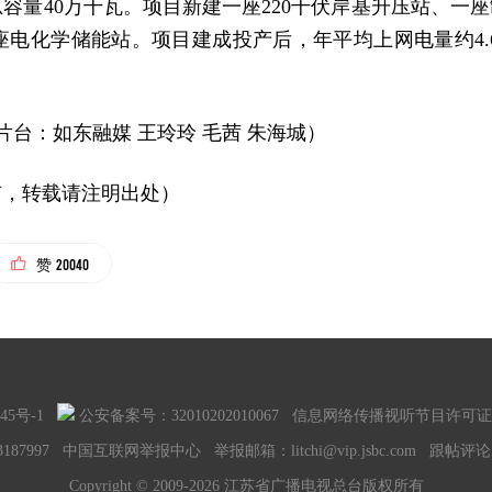
容量40万千瓦。项目新建一座220千伏岸基升压站、一座
座电化学储能站。项目建成投产后，年平均上网电量约4.6
片台：如东融媒 王玲玲 毛茜 朱海城）
有，转载请注明出处）
20040
赞
45号-1
公安备案号：32010202010067
信息网络传播视听节目许可证号：
187997
中国互联网举报中心
举报邮箱：litchi@vip.jsbc.com
跟帖评论
Copyright © 2009-2026 江苏省广播电视总台版权所有