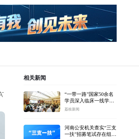
相关新闻
“一带一路”国家50余名
学员深入临床一线学习
华西医院“沉浸式”援外
荔枝新闻
培训开班
河南公安机关查实“三支
一扶”招募笔试存在组织