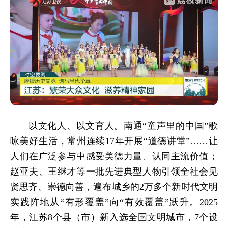
以文化人、以文育人。南通“童声里的中国”歌
咏美好生活，常州连续17年开展“道德讲堂”……让
人们在广泛参与中感受美德力量、认同主流价值；
赵亚夫、王继才等一批先进典型人物引领全社会见
贤思齐、崇德向善，遍布城乡的2万多个新时代文明
实践阵地从“有形覆盖”向“有效覆盖”跃升。2025
年，江苏8个县（市）新入选全国文明城市，7个设