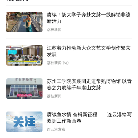
赓续！扬大学子奔赴文脉一线解锁非遗
新活力
荔枝新闻
江苏着力推动新大众文艺文学创作繁荣
发展
荔枝新闻中心
苏州工学院实践团走进常熟博物馆 以青
春之力赓续千年虞山文脉
荔枝新闻
赓续鱼水情 奋楫新征程——连云港绘写
双拥工作新画卷
连云港发布