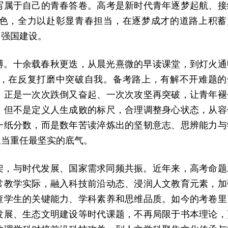
写属于自己的青春答卷。高考是新时代青年逐梦起航、接
色，全力以赴彰显青春担当，在逐梦成才的道路上积蓄
力强国建设。
搏。十余载春秋更迭，从晨光熹微的早读课堂，到灯火通
，在反复打磨中突破自我。备考路上，有解不开难题的
，正是一次次跌倒又奋起、一次次攻坚再突破，让青年褪
，但不是定义人生成败的标尺，合理调整身心状态，从容
一纸分数，而是数年苦读淬炼出的坚韧意志、思辨能力与
担当重任最坚实的底气。
架，与时代发展、国家需求同频共振。近年来，高考命题
常教学实际，融入科技前沿动态、浸润人文教育元素，加
查学生的关键能力、学科素养和思维品质。如今的考卷里
发展、生态文明建设等时代课题，不再局限于书本理论，