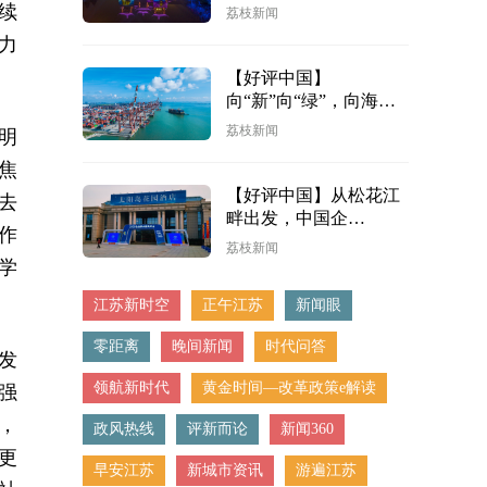
续
荔枝新闻
力
【好评中国】
向“新”向“绿”，向海图
强
荔枝新闻
明
焦
【好评中国】从松花江
去
畔出发，中国企
作
业“新”意盎然蹚新途
荔枝新闻
学
江苏新时空
正午江苏
新闻眼
零距离
晚间新闻
时代问答
发
领航新时代
黄金时间—改革政策e解读
强
，
政风热线
评新而论
新闻360
更
早安江苏
新城市资讯
游遍江苏