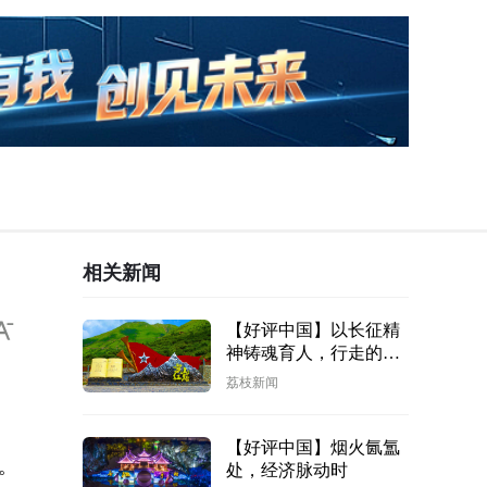
相关新闻
【好评中国】以长征精
神铸魂育人，行走的思
政课激扬青春活力
荔枝新闻
【好评中国】烟火氤氲
。
处，经济脉动时