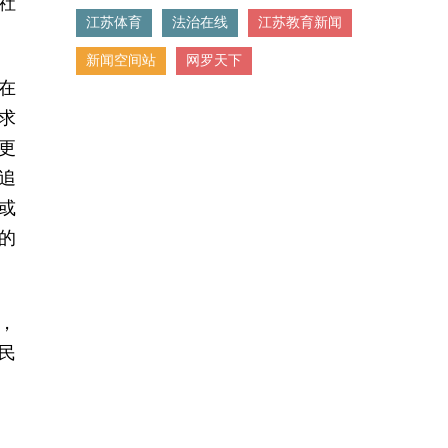
社
江苏体育
法治在线
江苏教育新闻
新闻空间站
网罗天下
在
求
更
追
或
的
，
民