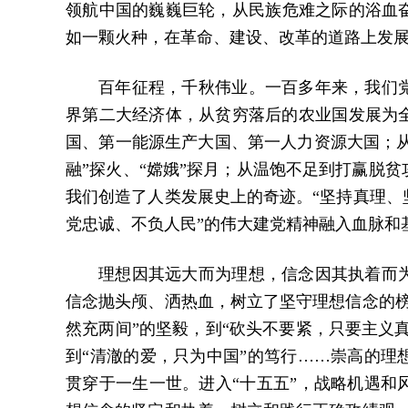
领航中国的巍巍巨轮，从民族危难之际的浴血
如一颗火种，在革命、建设、改革的道路上发
百年征程，千秋伟业。一百多年来，我们
界第二大经济体，从贫穷落后的农业国发展为
国、第一能源生产大国、第一人力资源大国；从
融”探火、“嫦娥”探月；从温饱不足到打赢脱
我们创造了人类发展史上的奇迹。“坚持真理、
党忠诚、不负人民”的伟大建党精神融入血脉和
理想因其远大而为理想，信念因其执着而
信念抛头颅、洒热血，树立了坚守理想信念的榜
然充两间”的坚毅，到“砍头不要紧，只要主义
到“清澈的爱，只为中国”的笃行……崇高的理
贯穿于一生一世。进入“十五五”，战略机遇和