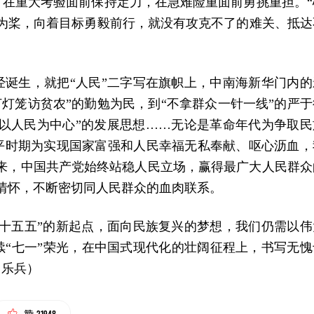
在重大考验面前保持定力，在急难险重面前勇挑重担。“
为桨，向着目标勇毅前行，就没有攻克不了的难关、抵达
诞生，就把“人民”二字写在旗帜上，中南海新华门内的
打灯笼访贫农”的勤勉为民，到“不拿群众一针一线”的严于
“以人民为中心”的发展思想……无论是革命年代为争取民
平时期为实现国家富强和人民幸福无私奉献、呕心沥血，
5年来，中国共产党始终站稳人民立场，赢得最广大人民群众
民情怀，不断密切同人民群众的血肉联系。
十五五”的新起点，面向民族复兴的梦想，我们仍需以伟
“七一”荣光，在中国式现代化的壮阔征程上，书写无愧
（乐兵）
21948