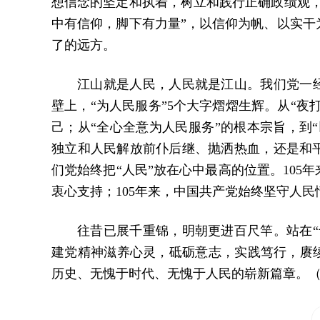
想信念的坚定和执着，树立和践行正确政绩观，
中有信仰，脚下有力量”，以信仰为帆、以实干
了的远方。
江山就是人民，人民就是江山。我们党一经
壁上，“为人民服务”5个大字熠熠生辉。从“夜
己；从“全心全意为人民服务”的根本宗旨，到
独立和人民解放前仆后继、抛洒热血，还是和
们党始终把“人民”放在心中最高的位置。10
衷心支持；105年来，中国共产党始终坚守人
往昔已展千重锦，明朝更进百尺竿。站在“
建党精神滋养心灵，砥砺意志，实践笃行，赓续
历史、无愧于时代、无愧于人民的崭新篇章。