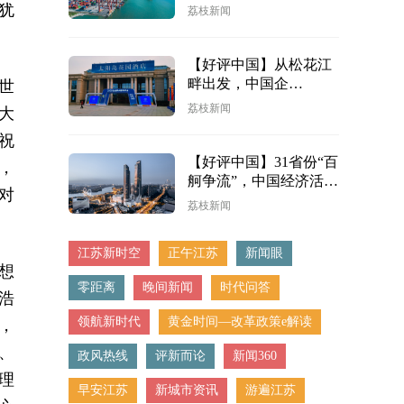
强
犹
荔枝新闻
【好评中国】从松花江
畔出发，中国企
世
业“新”意盎然蹚新途
荔枝新闻
大
祝
【好评中国】31省份“百
，
舸争流”，中国经济活力
对
泉涌
荔枝新闻
江苏新时空
正午江苏
新闻眼
想
零距离
晚间新闻
时代问答
浩
领航新时代
黄金时间—改革政策e解读
，
、
政风热线
评新而论
新闻360
理
早安江苏
新城市资讯
游遍江苏