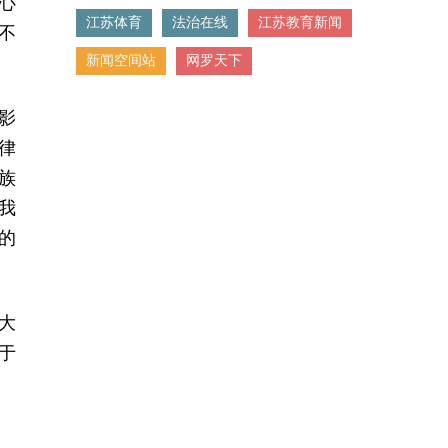
心
江苏体育
法治在线
江苏教育新闻
不
新闻空间站
网罗天下
影
律
族
我
的
大
于