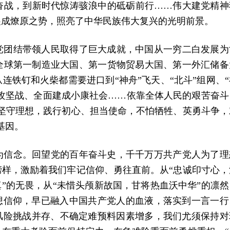
奋战，到新时代惊涛骇浪中的砥砺前行……伟大建党精神
展成燎原之势，照亮了中华民族伟大复兴的光明前景。
党团结带领人民取得了巨大成就，中国从一穷二白发展为
全球第一制造业大国、第一货物贸易大国、第一外汇储备
连铁钉和火柴都需要进口到“神舟”飞天、“北斗”组网、“
贫攻坚战、全面建成小康社会……依靠全体人民的艰苦奋斗
坚守理想，践行初心、担当使命，不怕牺牲、英勇斗争，
基因。
为信念。回望党的百年奋斗史，千千万万共产党人为了理
样，激励着我们牢记信仰、勇往直前。从“忠诚印寸心，
真”的无畏，从“未惜头颅新故国，甘将热血沃中华”的凛然
想信仰，早已融入中国共产党人的血液，落实到一言一行
风险挑战并存、不确定难预料因素增多，我们尤须保持对