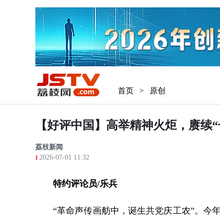
首页
>
原创
【好评中国】高举精神火炬，赓续“
荔枝新闻
2026-07-01 11:32
特约评论员/乐兵
“革命声传画舫中，诞生共党庆工农”。今