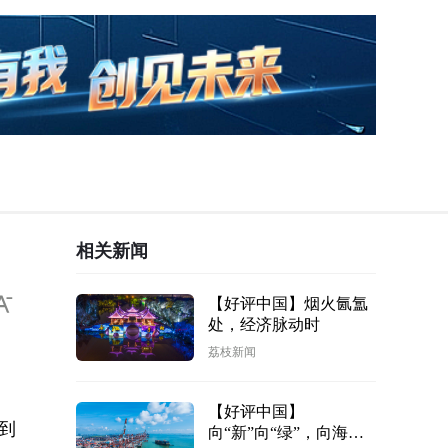
相关新闻
【好评中国】烟火氤氲
处，经济脉动时
荔枝新闻
【好评中国】
到
向“新”向“绿”，向海图