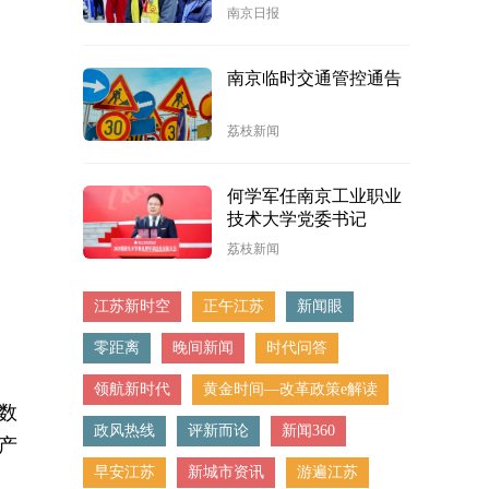
合的南京观察
南京日报
南京临时交通管控通告
荔枝新闻
何学军任南京工业职业
技术大学党委书记
荔枝新闻
江苏新时空
正午江苏
新闻眼
零距离
晚间新闻
时代问答
领航新时代
黄金时间—改革政策e解读
数
政风热线
评新而论
新闻360
产
早安江苏
新城市资讯
游遍江苏
。