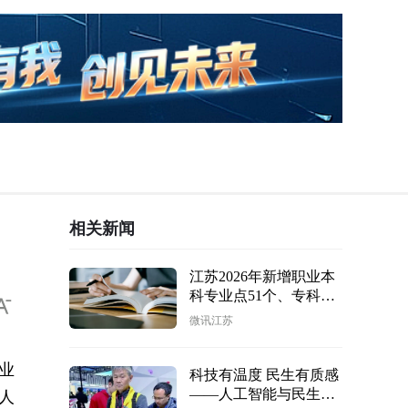
相关新闻
江苏2026年新增职业本
科专业点51个、专科专
业点331个
微讯江苏
业
科技有温度 民生有质感
——人工智能与民生融
人