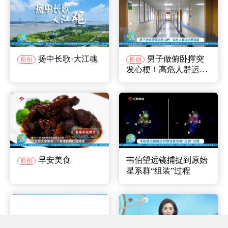
扬中长歌·大江魂
男子做俯卧撑突
原创
原创
发心梗！高危人群运动
要适度
早安美食
韦伯望远镜捕捉到原始
原创
星系群“组装”过程