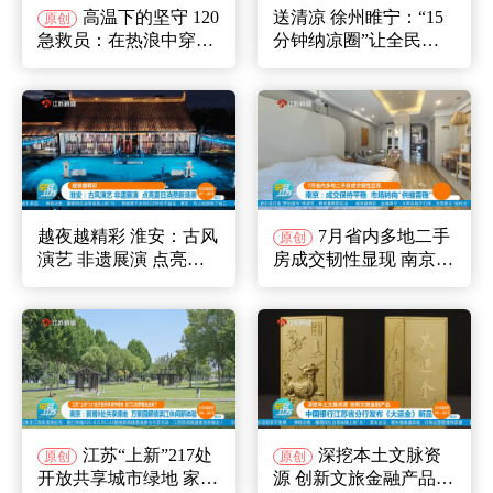
高温下的坚守 120
送清凉 徐州睢宁：“15
原创
急救员：在热浪中穿行
分钟纳凉圈”让全民共
为生命争分夺秒
享凉爽
越夜越精彩 淮安：古风
7月省内多地二手
原创
演艺 非遗展演 点亮夏
房成交韧性显现 南京：
日消费新场景
成交保持平稳 市场转
向“供缩需稳”
江苏“上新”217处
深挖本土文脉资
原创
原创
开放共享城市绿地 家门
源 创新文旅金融产品