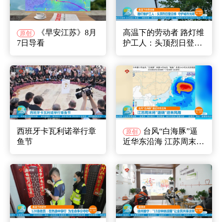
《早安江苏》8月
高温下的劳动者 路灯维
原创
7日导看
护工人：头顶烈日登云
梯 守护城市光明
西班牙卡瓦利诺举行章
台风“白海豚”逼
原创
鱼节
近华东沿海 江苏周末
将“退烧”迎来风雨