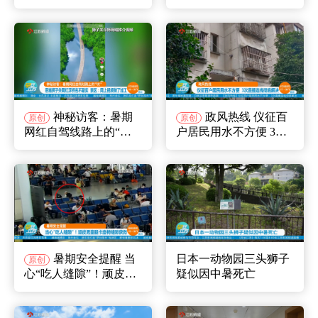
口的野餐自由来了 南
中国银行江苏省分行发
京：新增8处共享绿地
布《大运金》新品
万景园解锁滨江休闲新
体验
神秘访客：暑期
政风热线 仪征百
原创
原创
网红自驾线路上的“坑”
户居民用水不方便 3次
恩施狮子关网红浮桥名
直播连线彻底解决
不副实 景区：网上视频
做了加工
暑期安全提醒 当
日本一动物园三头狮子
原创
心“吃人缝隙”！顽皮男
疑似因中暑死亡
童腿卡座椅缝隙获救