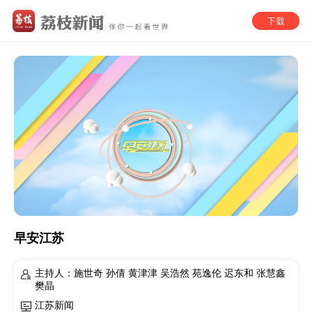
早安江苏
主持人：施世奇 孙倩 黄津津 吴浩然 苑逸伦 迟东和 张慧鑫
樊晶
江苏新闻