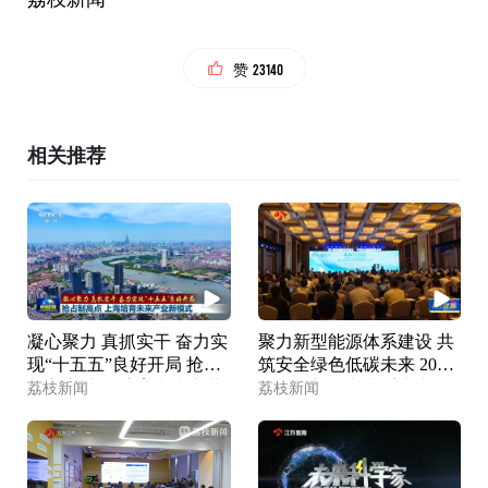
23140
赞
相关推荐
凝心聚力 真抓实干 奋力实
聚力新型能源体系建设 共
现“十五五”良好开局 抢占
筑安全绿色低碳未来 2026·
制高点 上海培育未来产业
第四届新型电力系统太湖
荔枝新闻
荔枝新闻
新模式
论坛在南京举行