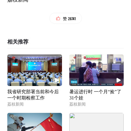
26741
赞
相关推荐
我省研究部署当前和今后
暑运进行时 一个月“捡”了
一个时期检察工作
31个娃
荔枝新闻
荔枝新闻