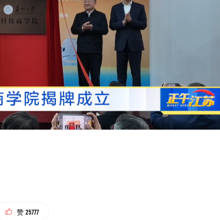
25777
赞