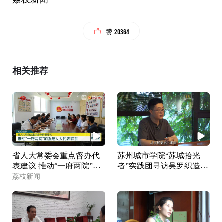
20364
赞
相关推荐
省人大常委会重点督办代
苏州城市学院“苏城拾光
表建议 推动“一府两院”加
者”实践团寻访吴罗织造技
强与人大代表联系
艺
荔枝新闻