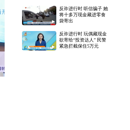
反诈进行时 听信骗子 她
将十多万现金藏进零食
袋寄出
反诈进行时 玩偶藏现金
欲寄给“投资达人” 民警
紧急拦截保住5万元