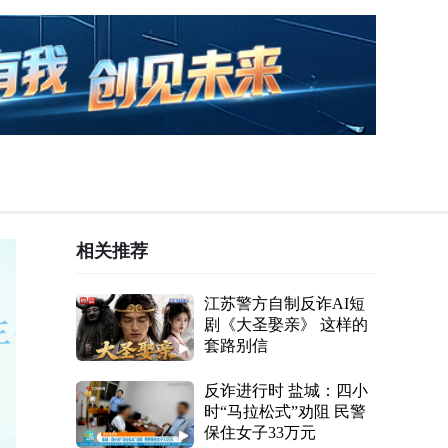
相关推荐
江苏警方自制反诈AI短
剧《大圣娶亲》 这样的
套路别信
反诈进行时 盐城：四小
时“马拉松式”劝阻 民警
保住女子33万元