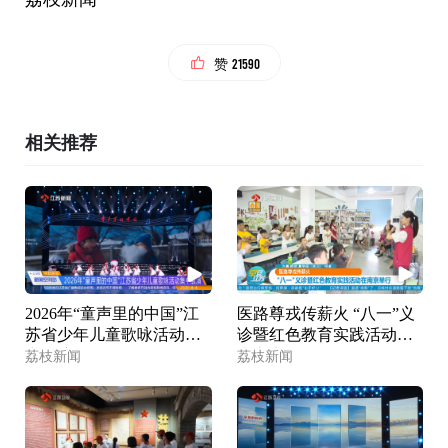
21590
赞
相关推荐
2026年“童声里的中国”江
医路尊戎传薪火 “八一”义
苏省少年儿童歌咏活动集
诊暨红色教育实践活动在
中展演
南京举行
荔枝新闻
荔枝新闻