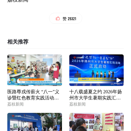
25321
赞
相关推荐
医路尊戎传薪火 “八一”义
十八载盛夏之约 2026年扬
诊暨红色教育实践活动在
州市大学生暑期实践汇动
南京举行
启幕
荔枝新闻
荔枝新闻