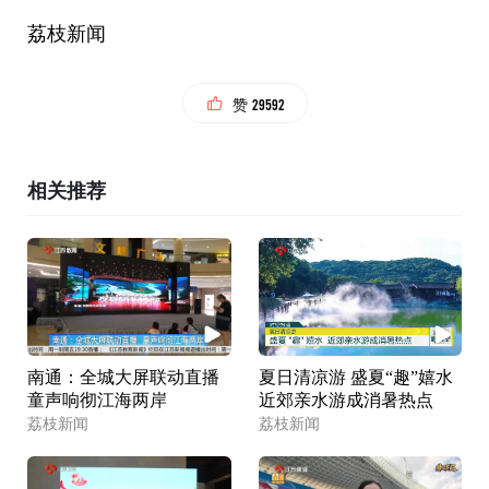
荔枝新闻
29592
赞
相关推荐
南通：全城大屏联动直播
夏日清凉游 盛夏“趣”嬉水
童声响彻江海两岸
近郊亲水游成消暑热点
荔枝新闻
荔枝新闻