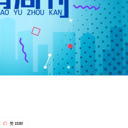
22261
赞