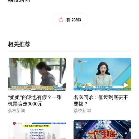
20803
赞
相关推荐
“姐姐”的话也有假？一张
名医问诊：智齿到底要不
机票骗走9000元
要拔？
荔枝新闻
荔枝新闻